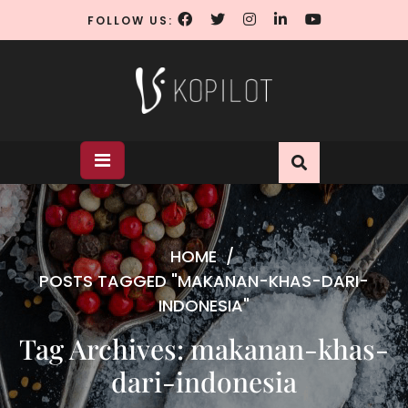
Skip
FOLLOW US:
to
content
HOME
/
POSTS TAGGED "MAKANAN-KHAS-DARI-
INDONESIA"
Tag Archives: makanan-khas-
dari-indonesia