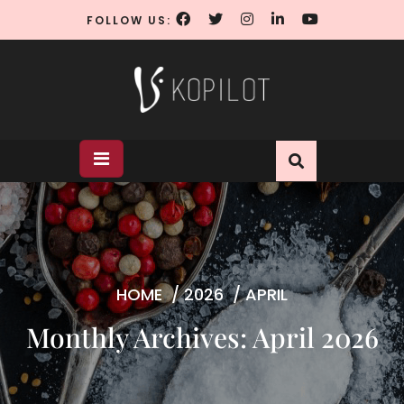
Skip
FOLLOW US:
to
content
HOME
/
2026
/
APRIL
Monthly Archives: April 2026